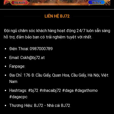
LIÊN HỆ BJ72
Đội ngũ chăm sóc khách hàng hoạt động 24/7 luôn sẵn sàng
hỗ trợ, đảm bảo bạn có trải nghiệm tuyệt vời nhất.
Điện Thoại:
0987000789
Email: Cskh@bj72.at
Fanpage:
Địa Chỉ:
176 Đ. Cầu Giấy, Quan Hoa, Cầu Giấy, Hà Nội, Việt
Nam
Hashtags: #bj72 #nhacaibj72 #daga #dagathomo
#dagacpc
Thương Hiệu: BJ72 - Nhà cái BJ72