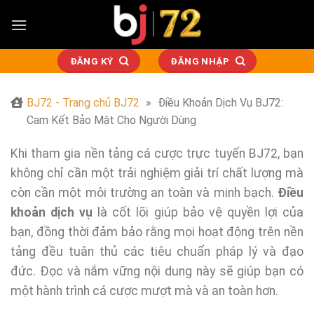
Bỏ
qua
nội
dung
ĐĂNG KÝ
ĐĂNG NHẬP
BJ72 - Trang chủ BJ72
»
Điều Khoản Dịch Vụ BJ72:
Cam Kết Bảo Mật Cho Người Dùng
Khi tham gia nền tảng cá cược trực tuyến BJ72, bạn
không chỉ cần một trải nghiệm giải trí chất lượng mà
còn cần một môi trường an toàn và minh bạch.
Điều
khoản dịch vụ
là cốt lõi giúp bảo vệ quyền lợi của
bạn, đồng thời đảm bảo rằng mọi hoạt động trên nền
tảng đều tuân thủ các tiêu chuẩn pháp lý và đạo
đức. Đọc và nắm vững nội dung này sẽ giúp bạn có
một hành trình cá cược mượt mà và an toàn hơn.