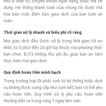
như ví điện tử, chuyển khoản ngân hàng, hoặc thẻ tín
dụng. Hệ thống thanh toán của chúng tôi được mã
hóa bảo mật, đảm bảo giao dịch của bạn luôn an
toàn.
Thời gian xử lý nhanh và biểu phí rõ ràng
Mọi giao dịch đều được xử lý trong thời gian tối ưu
nhất, từ 5 phút đến 24 giờ tùy thuộc vào phương thức
bạn chọn. BJ72 không thu phí ẩn, giúp bạn an tâm
thực hiện mọi giao dịch.
Quy định hoàn tiền minh bạch
Trong trường hợp lỗi phát sinh từ hệ thống hoặc dịch
vụ không được cung cấp như cam kết, bạn có thể yêu
cầu hoàn tiền. Quy trình xử lý yêu cầu hoàn tiền
thường diễn ra trong vòng 7 ngày làm việc.