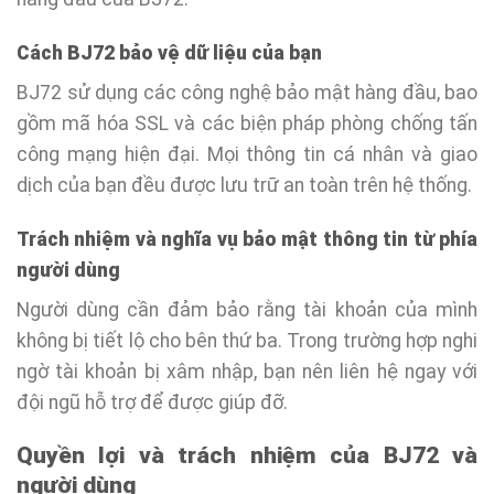
Cách BJ72 bảo vệ dữ liệu của bạn
BJ72 sử dụng các công nghệ bảo mật hàng đầu, bao
gồm mã hóa SSL và các biện pháp phòng chống tấn
công mạng hiện đại. Mọi thông tin cá nhân và giao
dịch của bạn đều được lưu trữ an toàn trên hệ thống.
Trách nhiệm và nghĩa vụ bảo mật thông tin từ phía
người dùng
Người dùng cần đảm bảo rằng tài khoản của mình
không bị tiết lộ cho bên thứ ba. Trong trường hợp nghi
ngờ tài khoản bị xâm nhập, bạn nên liên hệ ngay với
đội ngũ hỗ trợ để được giúp đỡ.
Quyền lợi và trách nhiệm của BJ72 và
người dùng