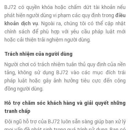
BJ72 có quyền khóa hoặc chấm dứt tài khoản nếu
phát hiện người dùng vi phạm các quy định trong
điều
khoản dịch vụ
. Ngoài ra, chúng tôi có thể cập nhật
chính sách để phù hợp với yêu cầu pháp luật mới
hoặc cải thiện trải nghiệm người dùng.
Trách nhiệm của người dùng
Người chơi có trách nhiệm tuân thủ quy định của nền
tảng, không sử dụng BJ72 vào các mục đích trái
pháp luật hoặc gây ảnh hưởng tiêu cực đến cộng
đồng người dùng.
Hỗ trợ chăm sóc khách hàng và giải quyết những
tranh chấp
Đội ngũ hỗ trợ của BJ72 luôn sẵn sàng giúp bạn xử lý
mọi vấn đề phát sinh trong quá trình sử dụng. Bạn có