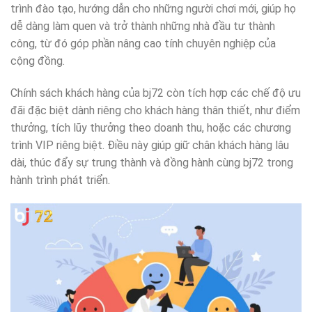
trình đào tạo, hướng dẫn cho những người chơi mới, giúp họ
dễ dàng làm quen và trở thành những nhà đầu tư thành
công, từ đó góp phần nâng cao tính chuyên nghiệp của
cộng đồng.
Chính sách khách hàng của bj72 còn tích hợp các chế độ ưu
đãi đặc biệt dành riêng cho khách hàng thân thiết, như điểm
thưởng, tích lũy thưởng theo doanh thu, hoặc các chương
trình VIP riêng biệt. Điều này giúp giữ chân khách hàng lâu
dài, thúc đẩy sự trung thành và đồng hành cùng bj72 trong
hành trình phát triển.