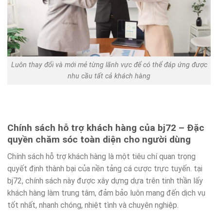
Luôn thay đổi và mới mẻ từng lãnh vực để có thể đáp ứng được
nhu cầu tất cả khách hàng
Chính sách hỗ trợ khách hàng của bj72 – Đặc
quyền chăm sóc toàn diện cho người dùng
Chính sách hỗ trợ khách hàng là một tiêu chí quan trọng
quyết định thành bại của nền tảng cá cược trực tuyến. tại
bj72, chính sách này được xây dựng dựa trên tinh thần lấy
khách hàng làm trung tâm, đảm bảo luôn mang đến dịch vụ
tốt nhất, nhanh chóng, nhiệt tình và chuyên nghiệp.