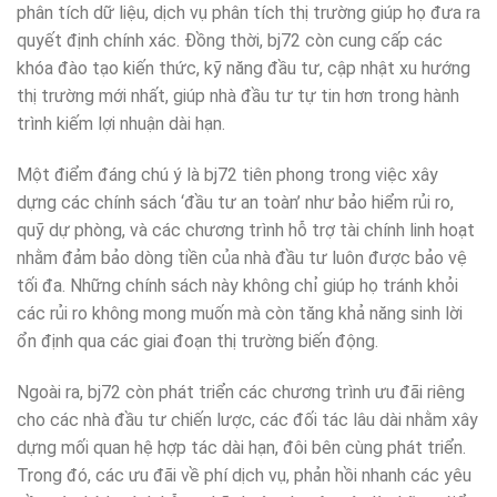
phân tích dữ liệu, dịch vụ phân tích thị trường giúp họ đưa ra
quyết định chính xác. Đồng thời, bj72 còn cung cấp các
khóa đào tạo kiến thức, kỹ năng đầu tư, cập nhật xu hướng
thị trường mới nhất, giúp nhà đầu tư tự tin hơn trong hành
trình kiếm lợi nhuận dài hạn.
Một điểm đáng chú ý là bj72 tiên phong trong việc xây
dựng các chính sách ‘đầu tư an toàn’ như bảo hiểm rủi ro,
quỹ dự phòng, và các chương trình hỗ trợ tài chính linh hoạt
nhằm đảm bảo dòng tiền của nhà đầu tư luôn được bảo vệ
tối đa. Những chính sách này không chỉ giúp họ tránh khỏi
các rủi ro không mong muốn mà còn tăng khả năng sinh lời
ổn định qua các giai đoạn thị trường biến động.
Ngoài ra, bj72 còn phát triển các chương trình ưu đãi riêng
cho các nhà đầu tư chiến lược, các đối tác lâu dài nhằm xây
dựng mối quan hệ hợp tác dài hạn, đôi bên cùng phát triển.
Trong đó, các ưu đãi về phí dịch vụ, phản hồi nhanh các yêu