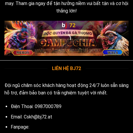
may. Tham gia ngay để tận hưởng niềm vui bất tận và cơ hội
thắng lớn!
LIÊN HỆ BJ72
Đội ngũ chăm sóc khách hàng hoạt động 24/7 luôn sẵn sàng
hỗ trợ, đảm bảo bạn có trải nghiệm tuyệt vời nhất.
Điện Thoại:
0987000789
Email: Cskh@bj72.at
Fanpage: