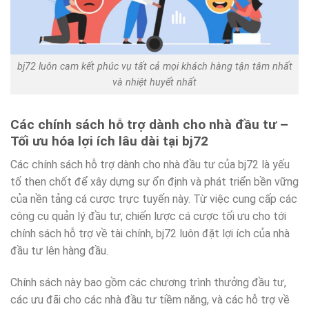
bj72 luôn cam kết phúc vụ tất cả mọi khách hàng tận tâm nhất
và nhiệt huyết nhất
Các chính sách hỗ trợ dành cho nhà đầu tư –
Tối ưu hóa lợi ích lâu dài tại bj72
Các chính sách hỗ trợ dành cho nhà đầu tư của bj72 là yếu
tố then chốt để xây dựng sự ổn định và phát triển bền vững
của nền tảng cá cược trực tuyến này. Từ việc cung cấp các
công cụ quản lý đầu tư, chiến lược cá cược tối ưu cho tới
chính sách hỗ trợ về tài chính, bj72 luôn đặt lợi ích của nhà
đầu tư lên hàng đầu.
Chính sách này bao gồm các chương trình thưởng đầu tư,
các ưu đãi cho các nhà đầu tư tiềm năng, và các hỗ trợ về