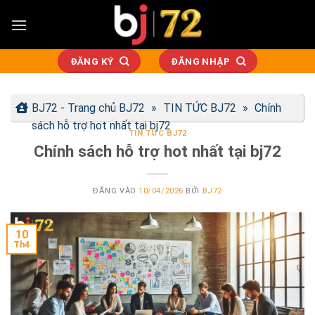
Bỏ
qua
nội
dung
ĐĂNG KÝ
ĐĂNG NHẬP
BJ72 - Trang chủ BJ72
»
TIN TỨC BJ72
»
Chính
sách hỗ trợ hot nhất tại bj72
TIN TỨC BJ72
Chính sách hỗ trợ hot nhất tại bj72
ĐĂNG VÀO
10/04/2026
BỞI
BJ72
10
Th4