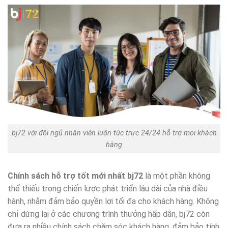
bj72 với đội ngủ nhân viên luôn túc trực 24/24 hỗ trợ mọi khách
hàng
Chính sách hỗ trợ tốt mới nhất bj72
là một phần không
thể thiếu trong chiến lược phát triển lâu dài của nhà điều
hành, nhằm đảm bảo quyền lợi tối đa cho khách hàng. Không
chỉ dừng lại ở các chương trình thưởng hấp dẫn, bj72 còn
đưa ra nhiều chính sách chăm sóc khách hàng, đảm bảo tính