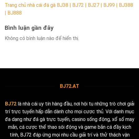
Trang chủ nhà cái đá gà BJ38 | BJ72 | BJ27 | BJ99 | BJ388
| BJ888
Bình luận gần đây
Không có bình luận nào để hiển thị.
BJ72.AT
BJ72
là nhà cái uy tín hàng đầu, nơi hội tụ những trò chơi giải
trí trực tuyến hấp dẫn dành cho mọi cược thủ. Với danh mục
đa dạng như đá gà trực tuyến, casino sống động, xổ số may
mắn, cá cược thể thao sôi động và game bắn cá đầy kịch
tính, BJ72 đáp ứng mọi nhu cầu giải trí và thử thách vận