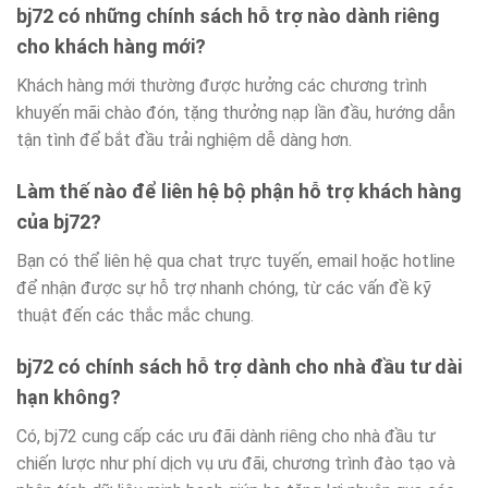
bj72 có những chính sách hỗ trợ nào dành riêng
cho khách hàng mới?
Khách hàng mới thường được hưởng các chương trình
khuyến mãi chào đón, tặng thưởng nạp lần đầu, hướng dẫn
tận tình để bắt đầu trải nghiệm dễ dàng hơn.
Làm thế nào để liên hệ bộ phận hỗ trợ khách hàng
của bj72?
Bạn có thể liên hệ qua chat trực tuyến, email hoặc hotline
để nhận được sự hỗ trợ nhanh chóng, từ các vấn đề kỹ
thuật đến các thắc mắc chung.
bj72 có chính sách hỗ trợ dành cho nhà đầu tư dài
hạn không?
Có, bj72 cung cấp các ưu đãi dành riêng cho nhà đầu tư
chiến lược như phí dịch vụ ưu đãi, chương trình đào tạo và