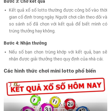
Bước 3: Chờ kết quả
Kết quả xổ số lotto thường được công bố vào thời
gian cố định trong ngày. Người chơi cần theo dõi và
so sánh số đã chọn với kết quả để biết mình có
trúng thưởng hay không.
Bước 4: Nhận thưởng
Nếu số bạn chọn trùng khớp với kết quả, bạn sẽ
nhận được giải thưởng theo quy định của nhà cái.
Các hình thức chơi mini lotto phổ biến