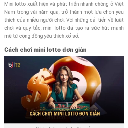
Mini lotto xuất hiện và phát triển nhanh chóng ở Việt
Nam trong vài năm qua, trở thành một lựa chọn yêu
thích của nhiều người chơi. Với những cải tiến về luật
chơi và quy tắc, mini lotto đã tạo ra sức hút mạnh
mẽ từ cộng đồng yêu thích xổ số.
Cách chơi mini lotto đơn giản