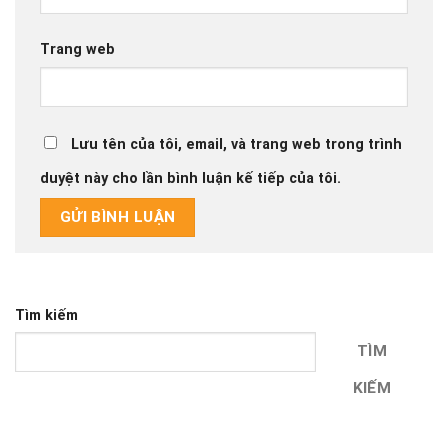
Trang web
Lưu tên của tôi, email, và trang web trong trình
duyệt này cho lần bình luận kế tiếp của tôi.
Tìm kiếm
TÌM
KIẾM