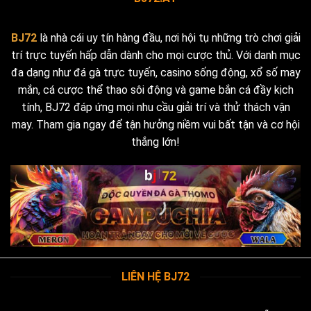
BJ72
là nhà cái uy tín hàng đầu, nơi hội tụ những trò chơi giải
trí trực tuyến hấp dẫn dành cho mọi cược thủ. Với danh mục
đa dạng như đá gà trực tuyến, casino sống động, xổ số may
mắn, cá cược thể thao sôi động và game bắn cá đầy kịch
tính, BJ72 đáp ứng mọi nhu cầu giải trí và thử thách vận
may. Tham gia ngay để tận hưởng niềm vui bất tận và cơ hội
thắng lớn!
LIÊN HỆ BJ72