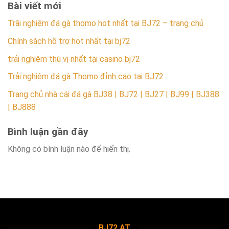
Bài viết mới
Trãi nghiệm đá gà thomo hot nhất tại BJ72 – trang chủ
Chính sách hỗ trợ hot nhất tại bj72
trải nghiệm thú vị nhất tại casino bj72
Trải nghiệm đá gà Thomo đỉnh cao tại BJ72
Trang chủ nhà cái đá gà BJ38 | BJ72 | BJ27 | BJ99 | BJ388
| BJ888
Bình luận gần đây
Không có bình luận nào để hiển thị.
BJ72.AT