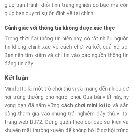
giúp bạn tránh khỏi tình trạng nghiện cờ bạc mà còn
giúp bạn duy trì sự ổn định về tài chính.
Cảnh giác với thông tin không được xác thực
Trong thời đại thông tin hiện nay, có rất nhiều nguồn
tin không chính xác về cách chơi và kết quả xổ số.
Bạn nên tìm kiếm và chỉ tin vào các nguồn thông tin
đáng tin cậy.
Kết luận
Mini lotto là một trò chơi thú vị và mang đến nhiều cơ
hội trúng thưởng cho người chơi. Qua bài viết này, hy
vọng bạn đã nắm vững
cách chơi mini lotto
và sẵn
sàng tham gia vào những trải nghiệm đầy thú vị tại
trang web BJ72. Đừng quên theo dõi các sự kiện và
khuyến mãi thường xuyên để không bỏ lỡ cơ hội trúng