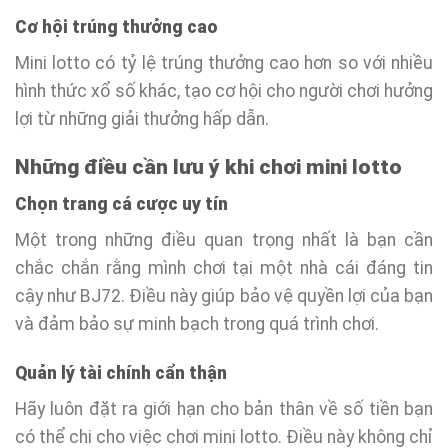
Cơ hội trúng thưởng cao
Mini lotto có tỷ lệ trúng thưởng cao hơn so với nhiều
hình thức xổ số khác, tạo cơ hội cho người chơi hưởng
lợi từ những giải thưởng hấp dẫn.
Những điều cần lưu ý khi chơi mini lotto
Chọn trang cá cược uy tín
Một trong những điều quan trọng nhất là bạn cần
chắc chắn rằng mình chơi tại một nhà cái đáng tin
cậy như BJ72. Điều này giúp bảo vệ quyền lợi của bạn
và đảm bảo sự minh bạch trong quá trình chơi.
Quản lý tài chính cẩn thận
Hãy luôn đặt ra giới hạn cho bản thân về số tiền bạn
có thể chi cho việc chơi mini lotto. Điều này không chỉ