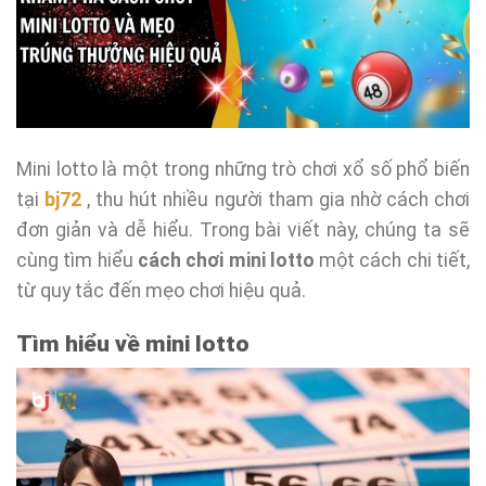
Mini lotto là một trong những trò chơi xổ số phổ biến
tại
bj72
, thu hút nhiều người tham gia nhờ cách chơi
đơn giản và dễ hiểu. Trong bài viết này, chúng ta sẽ
cùng tìm hiểu
cách chơi mini lotto
một cách chi tiết,
từ quy tắc đến mẹo chơi hiệu quả.
Tìm hiểu về mini lotto