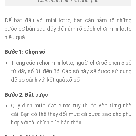
Cách chơi mini lotto đơn giản
Để bắt đầu với mini lotto, bạn cần nắm rõ những
bước cơ bản sau đây để nắm rõ cách chơi mini lotto
hiệu quả.
Bước 1: Chọn số
Trong cách chơi mini lotto, người chơi sẽ chọn 5 số
từ dãy số 01 đến 36. Các số này sẽ được sử dụng
để so sánh với kết quả xổ số.
Bước 2: Đặt cược
Quy định mức đặt cược tùy thuộc vào từng nhà
cái. Bạn có thể thay đổi mức cá cược sao cho phù
hợp với tài chính của bản thân.