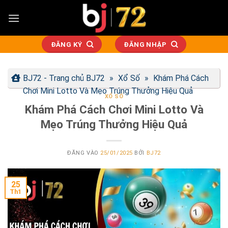
Bỏ
qua
nội
dung
ĐĂNG KÝ
ĐĂNG NHẬP
BJ72 - Trang chủ BJ72
»
Xổ Số
»
Khám Phá Cách
Chơi Mini Lotto Và Mẹo Trúng Thưởng Hiệu Quả
XỔ SỐ
Khám Phá Cách Chơi Mini Lotto Và
Mẹo Trúng Thưởng Hiệu Quả
ĐĂNG VÀO
25/01/2025
BỞI
BJ72
25
Th1