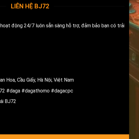
LIÊN HỆ BJ72
hoạt động 24/7 luôn sẵn sàng hỗ trợ, đảm bảo bạn có trải
uan Hoa, Cầu Giấy, Hà Nội, Việt Nam
bj72 #daga #dagathomo #dagacpc
ái BJ72