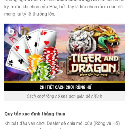
kỹ trước khi chọn cửa Hòa, bởi đây là lựa chọn rủi ro cao dù
mang lại tỷ lệ thưởng lớn.
Cách chơi rồng hổ khá đơn giản dễ hiểu b
Quy tắc xác định thắng thua
Khi bắt đầu ván chơi, Dealer sẽ chia mỗi cửa (Rồng và Hổ)