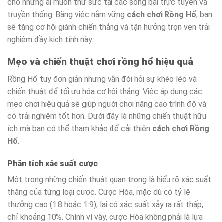
cho những ai muốn thử sức tại các sòng bài trực tuyến và
truyền thống. Bằng việc nắm vững
cách chơi Rồng Hổ
, bạn
sẽ tăng cơ hội giành chiến thắng và tận hưởng trọn vẹn trải
nghiệm đầy kịch tính này.
Mẹo và chiến thuật chơi rồng hổ hiệu quả
Rồng Hổ tuy đơn giản nhưng vẫn đòi hỏi sự khéo léo và
chiến thuật để tối ưu hóa cơ hội thắng. Việc áp dụng các
mẹo chơi hiệu quả sẽ giúp người chơi nâng cao trình độ và
có trải nghiệm tốt hơn. Dưới đây là những chiến thuật hữu
ích mà bạn có thể tham khảo để cải thiện
cách chơi Rồng
Hổ
.
Phân tích xác suất cược
Một trong những chiến thuật quan trọng là hiểu rõ xác suất
thắng của từng loại cược. Cược Hòa, mặc dù có tỷ lệ
thưởng cao (1:8 hoặc 1:9), lại có xác suất xảy ra rất thấp,
chỉ khoảng 10%. Chính vì vậy, cược Hòa không phải là lựa