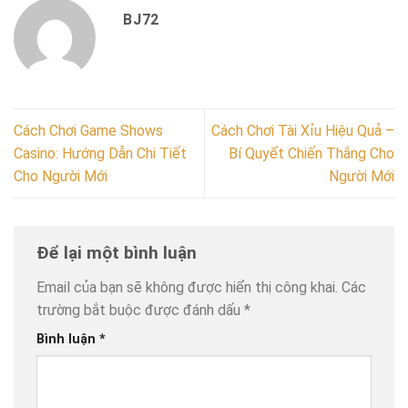
BJ72
Cách Chơi Game Shows
Cách Chơi Tài Xỉu Hiệu Quả –
Casino: Hướng Dẫn Chi Tiết
Bí Quyết Chiến Thắng Cho
Cho Người Mới
Người Mới
Để lại một bình luận
Email của bạn sẽ không được hiển thị công khai.
Các
trường bắt buộc được đánh dấu
*
Bình luận
*