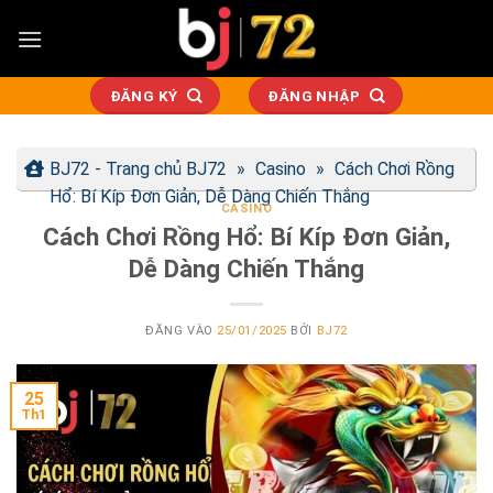
Bỏ
qua
nội
dung
ĐĂNG KÝ
ĐĂNG NHẬP
BJ72 - Trang chủ BJ72
»
Casino
»
Cách Chơi Rồng
Hổ: Bí Kíp Đơn Giản, Dễ Dàng Chiến Thắng
CASINO
Cách Chơi Rồng Hổ: Bí Kíp Đơn Giản,
Dễ Dàng Chiến Thắng
ĐĂNG VÀO
25/01/2025
BỞI
BJ72
25
Th1