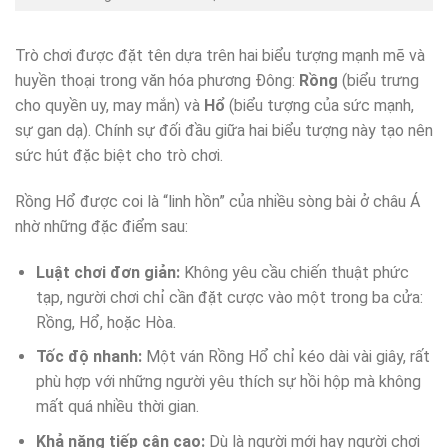
Trò chơi được đặt tên dựa trên hai biểu tượng mạnh mẽ và
huyền thoại trong văn hóa phương Đông:
Rồng
(biểu trưng
cho quyền uy, may mắn) và
Hổ
(biểu tượng của sức mạnh,
sự gan dạ). Chính sự đối đầu giữa hai biểu tượng này tạo nên
sức hút đặc biệt cho trò chơi.
Rồng Hổ được coi là “linh hồn” của nhiều sòng bài ở châu Á
nhờ những đặc điểm sau:
Luật chơi đơn giản:
Không yêu cầu chiến thuật phức
tạp, người chơi chỉ cần đặt cược vào một trong ba cửa:
Rồng, Hổ, hoặc Hòa.
Tốc độ nhanh:
Một ván Rồng Hổ chỉ kéo dài vài giây, rất
phù hợp với những người yêu thích sự hồi hộp mà không
mất quá nhiều thời gian.
Khả năng tiếp cận cao:
Dù là người mới hay người chơi