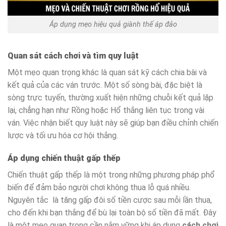
Áp dụng mẹo hiệu quả giành thế áp đảo
Quan sát cách chơi và tìm quy luật
Một mẹo quan trọng khác là quan sát kỹ cách chia bài và
kết quả của các ván trước. Một số sòng bài, đặc biệt là
sòng trực tuyến, thường xuất hiện những chuỗi kết quả lặp
lại, chẳng hạn như Rồng hoặc Hổ thắng liên tục trong vài
ván. Việc nhận biết quy luật này sẽ giúp bạn điều chỉnh chiến
lược và tối ưu hóa cơ hội thắng.
Áp dụng chiến thuật gấp thếp
Chiến thuật gấp thếp là một trong những phương pháp phổ
biến để đảm bảo người chơi không thua lỗ quá nhiều.
Nguyên tắc là tăng gấp đôi số tiền cược sau mỗi lần thua,
cho đến khi bạn thắng để bù lại toàn bộ số tiền đã mất. Đây
là một mẹo quan trọng cần nắm vững khi áp dụng
cách chơi