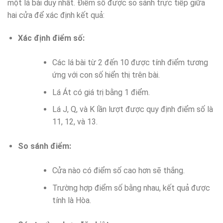
một lá bài duy nhất. Điểm số được so sánh trực tiếp giữa
hai cửa để xác định kết quả:
Xác định điểm số:
Các lá bài từ 2 đến 10 được tính điểm tương
ứng với con số hiển thị trên bài.
Lá Át có giá trị bằng 1 điểm.
Lá J, Q, và K lần lượt được quy định điểm số là
11, 12, và 13.
So sánh điểm:
Cửa nào có điểm số cao hơn sẽ thắng.
Trường hợp điểm số bằng nhau, kết quả được
tính là Hòa.