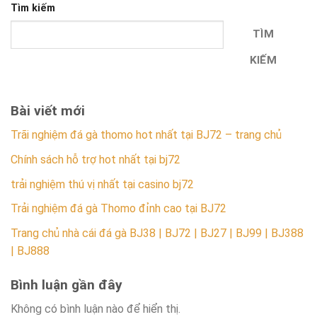
Tìm kiếm
TÌM
KIẾM
Bài viết mới
Trãi nghiệm đá gà thomo hot nhất tại BJ72 – trang chủ
Chính sách hỗ trợ hot nhất tại bj72
trải nghiệm thú vị nhất tại casino bj72
Trải nghiệm đá gà Thomo đỉnh cao tại BJ72
Trang chủ nhà cái đá gà BJ38 | BJ72 | BJ27 | BJ99 | BJ388
| BJ888
Bình luận gần đây
Không có bình luận nào để hiển thị.