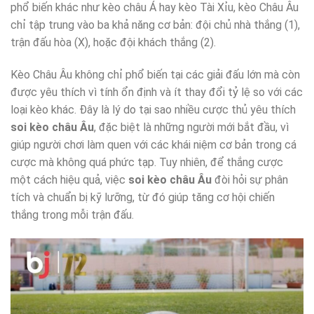
phổ biến khác như kèo châu Á hay kèo Tài Xỉu, kèo Châu Âu
chỉ tập trung vào ba khả năng cơ bản: đội chủ nhà thắng (1),
trận đấu hòa (X), hoặc đội khách thắng (2).
Kèo Châu Âu không chỉ phổ biến tại các giải đấu lớn mà còn
được yêu thích vì tính ổn định và ít thay đổi tỷ lệ so với các
loại kèo khác. Đây là lý do tại sao nhiều cược thủ yêu thích
soi kèo châu Âu
, đặc biệt là những người mới bắt đầu, vì
giúp người chơi làm quen với các khái niệm cơ bản trong cá
cược mà không quá phức tạp. Tuy nhiên, để thắng cược
một cách hiệu quả, việc
soi kèo châu Âu
đòi hỏi sự phân
tích và chuẩn bị kỹ lưỡng, từ đó giúp tăng cơ hội chiến
thắng trong mỗi trận đấu.