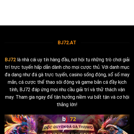
BJ72.AT
BJ72
là nhà cái uy tín hàng đầu, nơi hội tụ những trò chơi giải
trí trực tuyến hấp dẫn dành cho mọi cược thủ. Với danh mục
đa dạng như đá gà trực tuyến, casino sống động, xổ số may
mắn, cá cược thể thao sôi động và game bắn cá đầy kịch
tính, BJ72 đáp ứng mọi nhu cầu giải trí và thử thách vận
may. Tham gia ngay để tận hưởng niềm vui bất tận và cơ hội
thắng lớn!