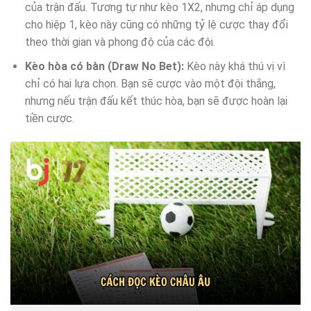
của trận đấu. Tương tự như kèo 1X2, nhưng chỉ áp dụng
cho hiệp 1, kèo này cũng có những tỷ lệ cược thay đổi
theo thời gian và phong độ của các đội.
Kèo hòa có bàn (Draw No Bet):
Kèo này khá thú vị vì
chỉ có hai lựa chọn. Bạn sẽ cược vào một đội thắng,
nhưng nếu trận đấu kết thúc hòa, bạn sẽ được hoàn lại
tiền cược.