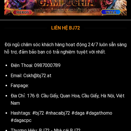
LIÊN HỆ BJ72
Đội ngũ chăm sóc khách hàng hoạt động 24/7 luôn sẵn sàng
hỗ trợ, đảm bảo bạn có trải nghiệm tuyệt vời nhất.
Điện Thoại:
0987000789
Email: Cskh@bj72.at
Fanpage:
Địa Chỉ:
176 Đ. Cầu Giấy, Quan Hoa, Cầu Giấy, Hà Nội, Việt
Nam
Hashtags: #bj72 #nhacaibj72 #daga #dagathomo
#dagacpc
Thương Hiệu: BJ72 - Nhà cái BJ72