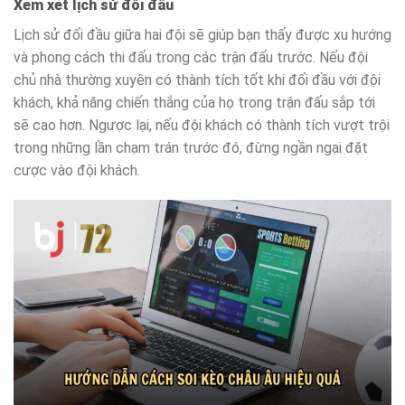
Xem xét lịch sử đối đầu
Lịch sử đối đầu giữa hai đội sẽ giúp bạn thấy được xu hướng
và phong cách thi đấu trong các trận đấu trước. Nếu đội
chủ nhà thường xuyên có thành tích tốt khi đối đầu với đội
khách, khả năng chiến thắng của họ trong trận đấu sắp tới
sẽ cao hơn. Ngược lại, nếu đội khách có thành tích vượt trội
trong những lần chạm trán trước đó, đừng ngần ngại đặt
cược vào đội khách.