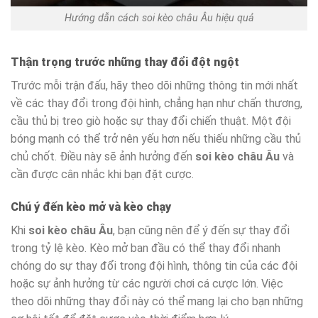
Hướng dẫn cách soi kèo châu Âu hiệu quả
Thận trọng trước những thay đổi đột ngột
Trước mỗi trận đấu, hãy theo dõi những thông tin mới nhất
về các thay đổi trong đội hình, chẳng hạn như chấn thương,
cầu thủ bị treo giò hoặc sự thay đổi chiến thuật. Một đội
bóng mạnh có thể trở nên yếu hơn nếu thiếu những cầu thủ
chủ chốt. Điều này sẽ ảnh hưởng đến
soi kèo châu Âu
và
cần được cân nhắc khi bạn đặt cược.
Chú ý đến kèo mở và kèo chạy
Khi
soi kèo châu Âu
, bạn cũng nên để ý đến sự thay đổi
trong tỷ lệ kèo. Kèo mở ban đầu có thể thay đổi nhanh
chóng do sự thay đổi trong đội hình, thông tin của các đội
hoặc sự ảnh hưởng từ các người chơi cá cược lớn. Việc
theo dõi những thay đổi này có thể mang lại cho bạn những