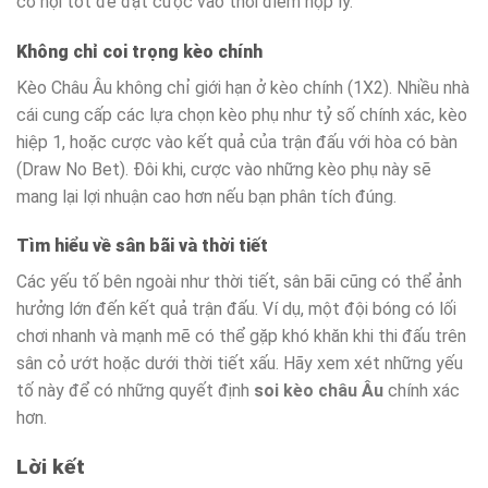
cơ hội tốt để đặt cược vào thời điểm hợp lý.
Không chỉ coi trọng kèo chính
Kèo Châu Âu không chỉ giới hạn ở kèo chính (1X2). Nhiều nhà
cái cung cấp các lựa chọn kèo phụ như tỷ số chính xác, kèo
hiệp 1, hoặc cược vào kết quả của trận đấu với hòa có bàn
(Draw No Bet). Đôi khi, cược vào những kèo phụ này sẽ
mang lại lợi nhuận cao hơn nếu bạn phân tích đúng.
Tìm hiểu về sân bãi và thời tiết
Các yếu tố bên ngoài như thời tiết, sân bãi cũng có thể ảnh
hưởng lớn đến kết quả trận đấu. Ví dụ, một đội bóng có lối
chơi nhanh và mạnh mẽ có thể gặp khó khăn khi thi đấu trên
sân cỏ ướt hoặc dưới thời tiết xấu. Hãy xem xét những yếu
tố này để có những quyết định
soi kèo châu Âu
chính xác
hơn.
Lời kết